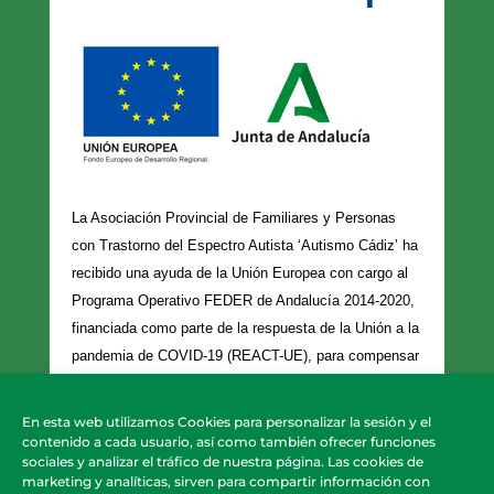
La Asociación Provincial de Familiares y Personas
con Trastorno del Espectro Autista ‘Autismo Cádiz’ ha
recibido una ayuda de la Unión Europea con cargo al
Programa Operativo FEDER de Andalucía 2014-2020,
financiada como parte de la respuesta de la Unión a la
pandemia de COVID-19 (REACT-UE), para compensar
el sobrecoste energético de gas natural y/o
electricidad a pymes y autónomos especialmente
En esta web utilizamos Cookies para personalizar la sesión y el
afectados por el incremento de los precios del gas
contenido a cada usuario, así como también ofrecer funciones
sociales y analizar el tráfico de nuestra página. Las cookies de
natural y la electricidad provocados por el impacto de
marketing y analíticas, sirven para compartir información con
la guerra de agresión de Rusia contra Ucrania.