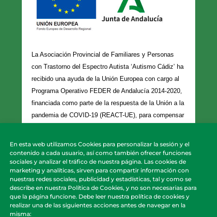
La Asociación Provincial de Familiares y Personas
con Trastorno del Espectro Autista ‘Autismo Cádiz’ ha
recibido una ayuda de la Unión Europea con cargo al
Programa Operativo FEDER de Andalucía 2014-2020,
financiada como parte de la respuesta de la Unión a la
pandemia de COVID-19 (REACT-UE), para compensar
el sobrecoste energético de gas natural y/o
electricidad a pymes y autónomos especialmente
En esta web utilizamos Cookies para personalizar la sesión y el
afectados por el incremento de los precios del gas
contenido a cada usuario, así como también ofrecer funciones
sociales y analizar el tráfico de nuestra página. Las cookies de
natural y la electricidad provocados por el impacto de
marketing y analíticas, sirven para compartir información con
la guerra de agresión de Rusia contra Ucrania.
nuestras redes sociales, publicidad y estadísticas, tal y como se
describe en nuestra Política de Cookies, y no son necesarias para
que la página funcione. Debe leer nuestra política de cookies y
realizar una de las siguientes acciones antes de navegar en la
misma:
Política de Privacidad
|
Política de Cookies
|
Política